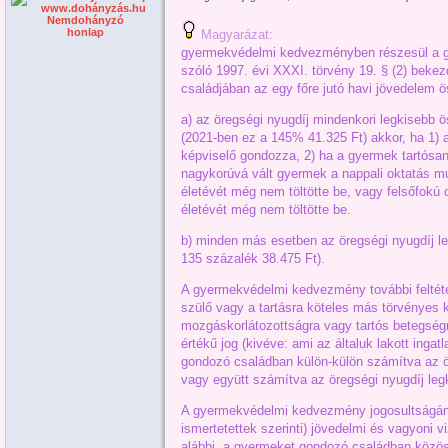
Nemdohányzó
honlap
Magyarázat:
gyermekvédelmi kedvezményben részesül a g
szóló 1997. évi XXXI. törvény 19. § (2) beke
családjában az egy főre jutó havi jövedelem
a) az öregségi nyugdíj mindenkori legkisebb 
(2021-ben ez a 145% 41.325 Ft) akkor, ha 1) 
képviselő gondozza, 2) ha a gyermek tartósan 
nagykorúvá vált gyermek a nappali oktatás mu
életévét még nem töltötte be, vagy felsőfokú 
életévét még nem töltötte be.
b) minden más esetben az öregségi nyugdíj l
135 százalék 38.475 Ft).
A gyermekvédelmi kedvezmény további feltéte
szülő vagy a tartásra köteles más törvényes ké
mozgáskorlátozottságra vagy tartós betegségre
értékű jog (kivéve: ami az általuk lakott ingat
gondozó családban külön-külön számítva az ö
vagy együtt számítva az öregségi nyugdíj leg
A gyermekvédelmi kedvezmény jogosultságána
ismertetettek szerinti) jövedelmi és vagyoni v
alábbi, a gyermeket gondozó családban közös h