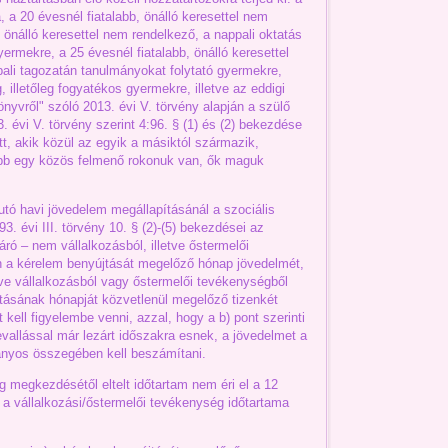
, a 20 évesnél fiatalabb, önálló keresettel nem
 önálló keresettel nem rendelkező, a nappali oktatás
ermekre, a 25 évesnél fiatalabb, önálló keresettel
ali tagozatán tanulmányokat folytató gyermekre,
g, illetőleg fogyatékos gyermekre, illetve az eddigi
nyvről" szóló 2013. évi V. törvény alapján a szülő
3. évi V. törvény szerint 4:96. § (1) és (2) bekezdése
t, akik közül az egyik a másiktól származik,
ább egy közös felmenő rokonuk van, ők maguk
tó havi jövedelem megállapításánál a szociális
93. évi III. törvény 10. § (2)-(5) bekezdései az
ró – nem vállalkozásból, illetve őstermelői
 a kérelem benyújtását megelőző hónap jövedelmét,
tve vállalkozásból vagy őstermelői tevékenységből
ásának hónapját közvetlenül megelőző tizenkét
 kell figyelembe venni, azzal, hogy a b) pont szerinti
allással már lezárt időszakra esnek, a jövedelmet a
ányos összegében kell beszámítani.
 megkezdésétől eltelt időtartam nem éri el a 12
 a vállalkozási/őstermelői tevékenység időtartama