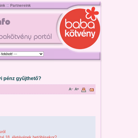
::
ünk
Partnereink
yi pénz gyűjthető?
sról
al 18. életévének betöltésekor?