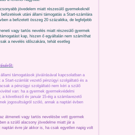
sonyabb jövedelem miatt részesülő gyermekeknél
 befizetések utáni állami támogatás a Start-számlára
évben a befizetett összeg 20 százaléka, de legfeljebb
neti vagy tartós nevelés miatt részesülő gyermek
mi támogatást kap, hiszen ő egyáltalán nem számíthat
sak a nevelés időszakára, tehát esetleg
léséről:
ró állami támogatások jóváírásával kapcsolatban a
 a Start-számlát vezető pénzügyi szolgáltató és a
acsak a pénzügyi szolgáltató nem kéri a szülő
 kivétel van: ha a gyermek gyermekvédelmi
, a következő év január 15-éig a számlavezető
rmek jogosultságról szóló, annak a naptári évben
 átmeneti vagy tartós nevelésbe vett gyermek
en a szülő alacsony jövedelme miatt jár a
ptári évre jár akkor is, ha csak egyetlen napig volt