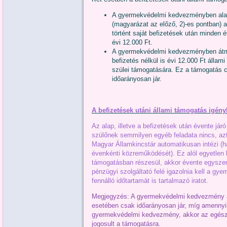
A gyermekvédelmi kedvezményben alac
(magyarázat az előző, 2)-es pontban) a
történt saját befizetések után minden 
évi 12.000 Ft.
A gyermekvédelmi kedvezményben átme
befizetés nélkül is évi 12.000 Ft álla
szülei támogatására. Ez a támogatás c
időarányosan jár.
A befizetések utáni állami támogatás igény
Az alap, illetve a befizetések után évente já
szülőnek semmilyen egyéb feladata nincs, azt
Magyar Államkincstár automatikusan intézi (h
évenkénti közreműködését). Ez alól egyetlen
támogatásban részesül, akkor évente egyszer
pénzügyi szolgáltató felé igazolnia kell a gye
fennálló időtartamát is tartalmazó iratot.
Megjegyzés: A gyermekvédelmi kedvezmény az
esetében csak időarányosan jár, míg amennyib
gyermekvédelmi kedvezmény, akkor az egész na
jogosult a támogatásra.