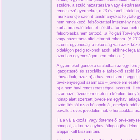
szülőre, a szülő házastársára vagy élettársára
rendelkező gyermekre, a 23 évesnél fiatalabb,
munkarendje szerint tanulmányokat folytató gy
nem rendelkező, felsőoktatási intézmény napp
korhatárra való tekintet nélkül a tartósan bete
felsorolásba nem tartozó, „a Polgári Törvénykö
vagy házastársa által eltartott rokonra. (A 201
szerint egyenesági a rokonság van azok közöt
oldalágon pedig rokonok azok, akiknek legal
azonban egyeneságon nem rokonok.)
A gyermeket gondozó családban az egy főre ju
igazgatásról és szociális ellátásokról szóló 19
irányadóak, azaz a) a havi rendszerességgel já
tevékenységből származó – jövedelem esetén
b) a nem havi rendszerességgel szerzett, ille
származó jövedelem esetén a kérelem benyújt
hónap alatt szerzett jövedelem egyhavi átlagát
számításnál azon hónapoknál, amelyek adóbev
bevallott éves jövedelemnek e hónapokkal ar
Ha a vállalkozási vagy őstermelői tevékenység
hónapot, akkor az egyhavi átlagos jövedelmet
alapján kell kiszámítani.