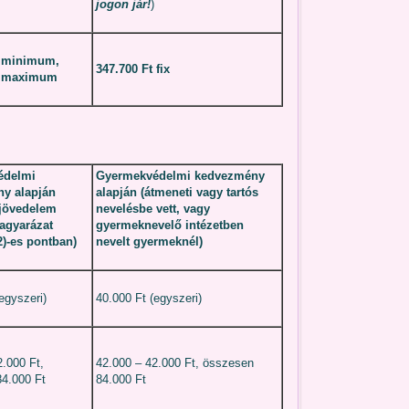
jogon jár!
)
t minimum,
347.700 Ft fix
t maximum
édelmi
Gyermekvédelmi kedvezmény
y alapján
alapján (átmeneti vagy tartós
 jövedelem
nevelésbe vett, vagy
agyarázat
gyermeknevelő intézetben
 2)-es pontban)
nevelt gyermeknél)
egyszeri)
40.000 Ft (egyszeri)
2.000 Ft,
42.000 – 42.000 Ft, összesen
4.000 Ft
84.000 Ft