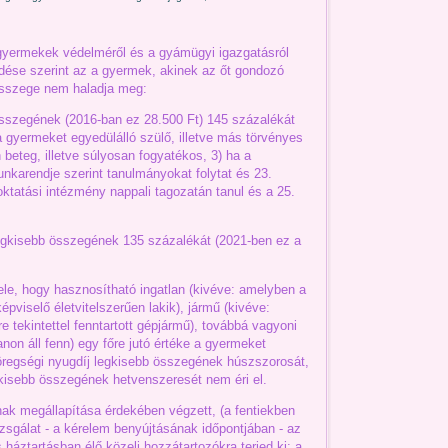
yermekek védelméről és a gyámügyi igazgatásról
zdése szerint az a gyermek, akinek az őt gondozó
 összege nem haladja meg:
összegének (2016-ban ez 28.500 Ft) 145 százalékát
a gyermeket egyedülálló szülő, illetve más törvényes
beteg, illetve súlyosan fogyatékos, 3) ha a
nkarendje szerint tanulmányokat folytat és 23.
oktatási intézmény nappali tagozatán tanul és a 25.
egkisebb összegének 135 százalékát (2021-ben ez a
le, hogy hasznosítható ingatlan (kivéve: amelyben a
pviselő életvitelszerűen lakik), jármű (kivéve:
 tekintettel fenntartott gépjármű), továbbá vagyoni
lanon áll fenn) egy főre jutó értéke a gyermeket
regségi nyugdíj legkisebb összegének húszszorosát,
kisebb összegének hetvenszeresét nem éri el.
k megállapítása érdekében végzett, (a fentiekben
izsgálat - a kérelem benyújtásának időpontjában - az
áztartásban élő közeli hozzátartozókra terjed ki: a