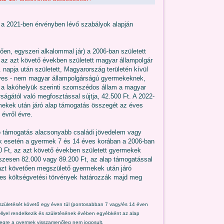
a 2021-ben érvényben lévő szabályok alapján
ően, egyszeri alkalommal jár) a 2006-ban született
az azt követő években született magyar állampolgár
 napja után született, Magyarország területén kívül
 éves - nem magyar állampolgárságú gyermekeknek,
 a lakóhelyük szerinti szomszédos állam a magyar
rságától való megfosztással sújtja, 42.500 Ft. A 2022-
rmekek után járó alap támogatás összegét az éves
évről évre.
ó támogatás alacsonyabb családi jövedelem vagy
k esetén a gyermek 7 és 14 éves korában a 2006-ban
0 Ft, az azt követő években született gyermekek
sszesen 82.000 vagy 89.200 Ft, az alap támogatással
 azt követően megszülető gyermekek után járó
s költségvetési törvények határozzák majd meg
ületését követő egy éven túl (pontosabban 7 vagy/és 14 éven
hellyel rendelkezik és születésének évében egyébként az alap
zegre a gyermek visszamenőleg nem jogosult,