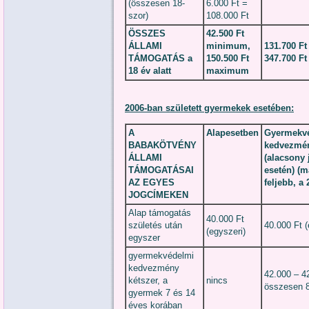
(összesen 18-
6.000 Ft =
szor)
108.000 Ft
ÖSSZES
42.500 Ft
ÁLLAMI
minimum,
131.700 F
TÁMOGATÁS a
150.500 Ft
347.700 F
18 év alatt
maximum
2006-ban született gyermekek esetében:
A
Alapesetben
Gyermekv
BABAKÖTVÉNY
kedvezmén
ÁLLAMI
(alacsony
TÁMOGATÁSAI
esetén) (m
AZ EGYES
feljebb, a
JOGCÍMEKEN
Alap támogatás
40.000 Ft
születés után
40.000 Ft (
(egyszeri)
egyszer
gyermekvédelmi
kedvezmény
42.000 – 4
kétszer, a
nincs
összesen 8
gyermek 7 és 14
éves korában