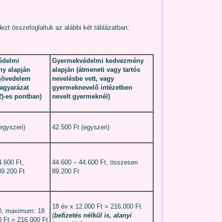
ezt összefoglaltuk az alábbi két táblázatban:
édelmi
Gyermekvédelmi
kedvezmény
y alapján
alapján (átmeneti vagy tartós
 jövedelem
nevelésbe vett, vagy
agyarázat
gyermeknevelő intézetben
 2)-es pontban)
nevelt gyermeknél)
egyszeri)
42.500 Ft (egyszeri)
4.600 Ft,
44.600 – 44.600 Ft, összesen
9.200 Ft
89.200 Ft
18 év x 12.000 Ft = 216.000 Ft
0, maximum: 18
(
befizetés nélkül is, alanyi
0 Ft = 216.000 Ft