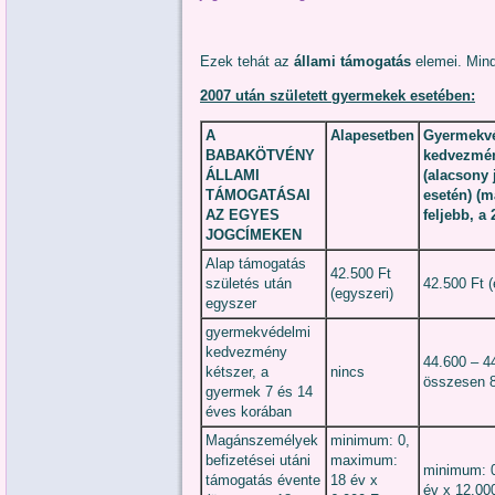
Ezek tehát az
állami támogatás
elemei. Mind
2007 után született gyermekek esetében:
A
Alapesetben
Gyermekv
BABAKÖTVÉNY
kedvezmén
ÁLLAMI
(alacsony
TÁMOGATÁSAI
esetén) (m
AZ EGYES
feljebb, a
JOGCÍMEKEN
Alap támogatás
42.500 Ft
születés után
42.500 Ft (
(egyszeri)
egyszer
gyermekvédelmi
kedvezmény
44.600 – 4
kétszer, a
nincs
összesen 8
gyermek 7 és 14
éves korában
Magánszemélyek
minimum: 0,
befizetései utáni
maximum:
minimum: 
támogatás évente
18 év x
év x 12.00