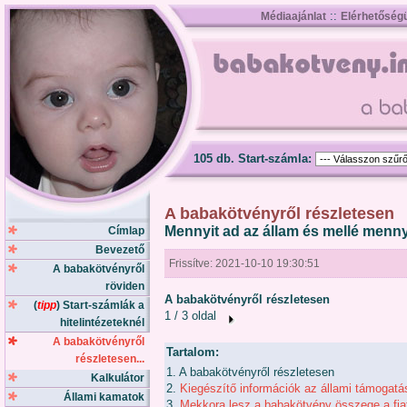
::
Médiaajánlat
Elérhetőség
105 db. Start-számla:
A babakötvényről részletesen
Mennyit ad az állam és mellé menn
Címlap
Bevezető
Frissítve: 2021-10-10 19:30:51
A babakötvényről
röviden
A babakötvényről részletesen
(
tipp
) Start-számlák a
1 / 3 oldal
hitelintézeteknél
A babakötvényről
Tartalom:
részletesen...
1. A babakötvényről részletesen
Kalkulátor
2.
Kiegészítő információk az állami támogatá
Állami kamatok
3.
Mekkora lesz a babakötvény összege a fiat