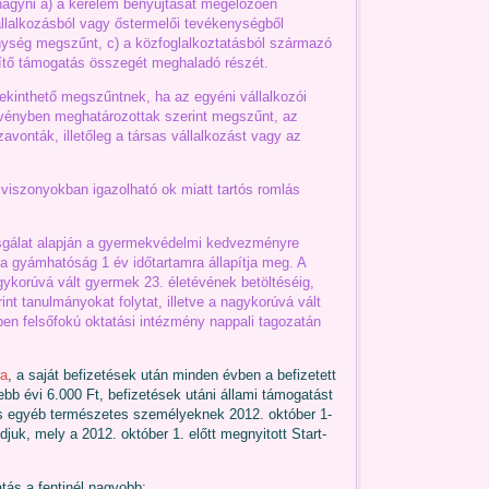
hagyni a) a kérelem benyújtását megelőzően
llalkozásból vagy őstermelői tevékenységből
nység megszűnt, c) a közfoglalkoztatásból származó
sítő támogatás összegét meghaladó részét.
tekinthető megszűntnek, ha az egyéni vállalkozói
rvényben meghatározottak szerint megszűnt, az
avonták, illetőleg a társas vállalkozást vagy az
mi viszonyokban igazolható ok miatt tartós romlás
vizsgálat alapján a gyermekvédelmi kedvezményre
 gyámhatóság 1 év időtartamra állapítja meg. A
agykorúvá vált gyermek 23. életévének betöltéséig,
t tanulmányokat folytat, illetve a nagykorúvá vált
en felsőfokú oktatási intézmény nappali tagozatán
ra
, a saját befizetések után minden évben a befizetett
bb évi 6.000 Ft, befizetések utáni állami támogatást
és egyéb természetes személyeknek 2012. október 1-
djuk, mely a 2012. október 1. előtt megnyitott Start-
tás a fentinél nagyobb: