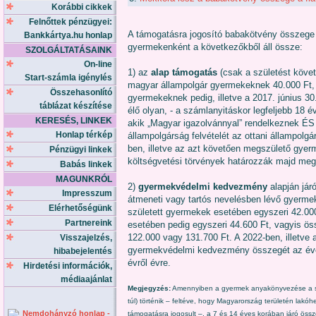
Korábbi cikkek
Felnőttek pénzügyei:
A támogatásra jogosító babakötvény összege 
Bankkártya.hu honlap
gyermekenként a következőkből áll össze:
SZOLGÁLTATÁSAINK
On-line
1) az
alap támogatás
(csak a születést követ
Start-számla igénylés
magyar állampolgár gyermekeknek 40.000 Ft, 
Összehasonlító
gyermekeknek pedig, illetve a 2017. június 30.
táblázat készítése
élő olyan, - a számlanyitáskor legfeljebb 18
KERESÉS, LINKEK
akik „Magyar igazolvánnyal” rendelkeznek ÉS
Honlap térkép
állampolgárság felvételét az ottani állampolgá
ben, illetve az azt követően megszülető gye
Pénzügyi linkek
költségvetési törvények határozzák majd meg 
Babás linkek
MAGUNKRÓL
2)
gyermekvédelmi kedvezmény
alapján jár
Impresszum
átmeneti vagy tartós nevelésben lévő gyerme
Elérhetőségünk
született gyermekek esetében egyszeri 42.00
Partnereink
esetében pedig egyszeri 44.600 Ft, vagyis ö
122.000 vagy 131.700 Ft. A 2022-ben, illetve
Visszajelzés,
gyermekvédelmi kedvezmény összegét az éve
hibabejelentés
évről évre.
Hirdetési információk,
médiaajánlat
Megjegyzés:
Amennyiben a gyermek anyakönyvezése a sz
túl) történik – feltéve, hogy Magyarország területén lakó
támogatásra jogosult –, a 7 és 14 éves korában járó öss