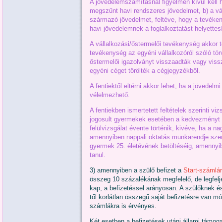
A jövedelemszámításnál figyelmen kívül kell 
megszűnt havi rendszeres jövedelmet, b) a vá
származó jövedelmet, feltéve, hogy a tevéke
havi jövedelemnek a foglalkoztatást helyette
A vállalkozási/őstermelői tevékenység akkor 
tevékenység az egyéni vállalkozóról szóló tö
őstermelői igazolványt visszaadták vagy vissz
egyéni céget törölték a cégjegyzékből.
A fentiektől eltérni akkor lehet, ha a jövedel
vélelmezhető.
A fentiekben ismertetett feltételek szerinti 
jogosult gyermekek esetében a kedvezményt a
felülvizsgálat évente történik, kivéve, ha a n
amennyiben nappali oktatás munkarendje szerin
gyermek 25. életévének betöltéséig, amennyib
tanul.
3) amennyiben a szülő befizet a
Start-számlá
összeg 10 százalékának megfelelő, de legfelje
kap, a befizetéssel arányosan. A szülőknek 
től korlátlan összegű saját befizetésre van mó
számlákra is érvényes.
Két esetben a befizetések utáni állami támoga